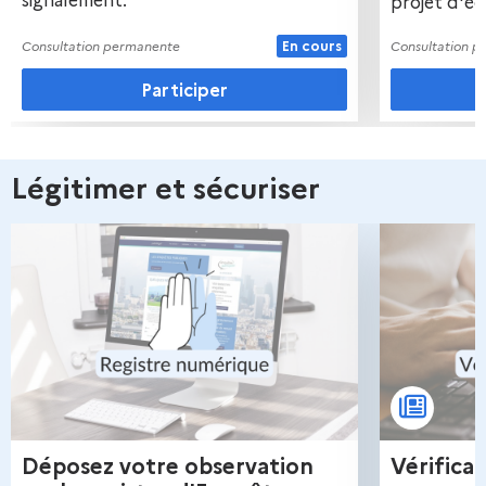
j
projet d'éc
e
Consultation permanente
En cours
Consultation 
t
Participer
s
!
Légitimer et sécuriser
Déposez votre observation
Vérifica