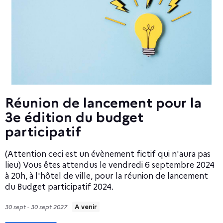
t
i
l
i
s
a
Réunion de lancement pour la
Réunion Publi
t
3e édition du budget
participatif
e
(
u
p
(Attention ceci est un évènement fictif qui n'aura pas
d
r
lieu) Vous êtes attendus le vendredi 6 septembre 2024
e
à 20h, à l'hôtel de ville, pour la réunion de lancement
d
l
du Budget participatif 2024.
e
01
30 sept - 30 sept 2027
A venir
n