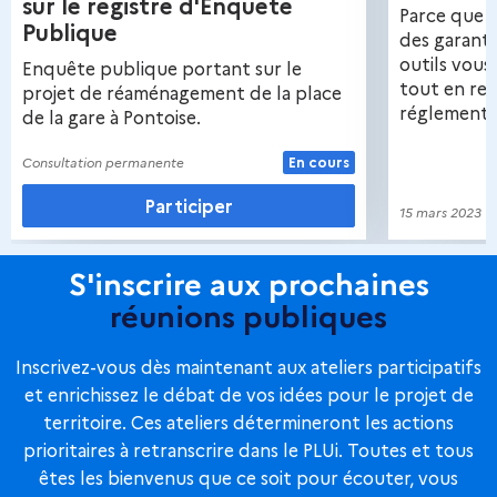
sur le registre d'Enquête
Parce que c
Publique
des garanti
outils vou
Enquête publique portant sur le
tout en res
projet de réaménagement de la place
réglementa
de la gare à Pontoise.
Consultation permanente
En cours
Participer
15 mars 2023
S'inscrire aux prochaines
réunions
publiques
Inscrivez-vous dès maintenant aux ateliers participatifs
et enrichissez le débat de vos idées pour le projet de
territoire. Ces ateliers détermineront les actions
prioritaires à retranscrire dans le PLUi. Toutes et tous
êtes les bienvenus que ce soit pour écouter, vous