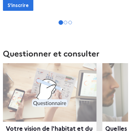
S'inscrire
o
s
o
u
t
Questionner et consulter
i
l
s
e
t
i
m
Votre vision de l'habitat et du
Quelles actions proposez-vous