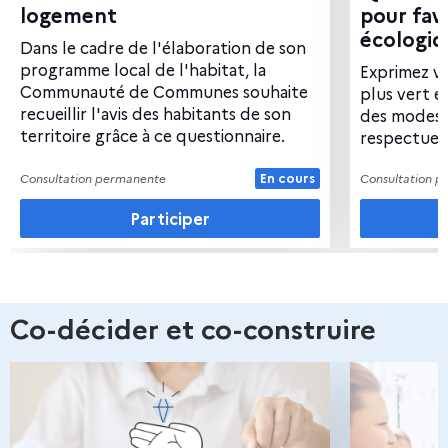
a
logement
pour favo
écologiq
g
Dans le cadre de l'élaboration de son
programme local de l'habitat, la
Exprimez vo
i
Communauté de Communes souhaite
plus vert e
recueillir l'avis des habitants de son
des modes 
n
territoire grâce à ce questionnaire.
respectueu
e
Consultation permanente
En cours
Consultation 
z
Participer
-
e
n
Co-décider et co-construire
l
e
s