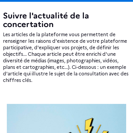
z
Suivre l'actualité de la
l
concertation
e
Les articles de la plateforme vous permettent de
p
renseigner les raisons d'existence de votre plateforme
participative, d'expliquer vos projets, de définir les
a
objectifs... Chaque article peut être enrichi d'une
r
diversité de médias (images, photographies, vidéos,
plans et cartographies, etc...). Ci-dessous : un exemple
c
d'article qui illustre le sujet de la consultation avec des
chiffres clés.
o
u
r
s
u