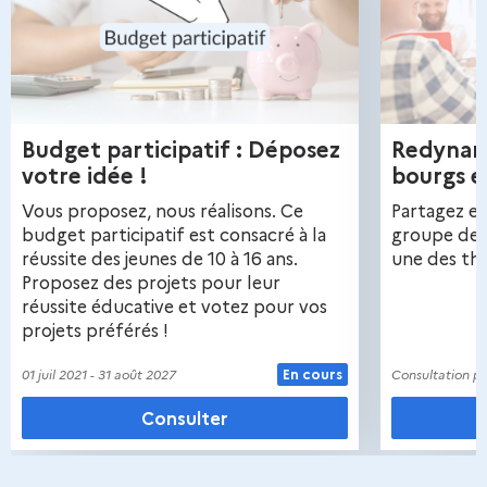
u
t
i
l
Budget participatif : Déposez
Redynamisation des centres-
i
votre idée !
bourgs et
t
Vous proposez, nous réalisons. Ce
Partagez et
é
budget participatif est consacré à la
groupe de 
réussite des jeunes de 10 à 16 ans.
une des th
s
Proposez des projets pour leur
réussite éducative et votez pour vos
p
projets préférés !
o
01 juil 2021 - 31 août 2027
En cours
Consultation 
u
Consulter
r
v