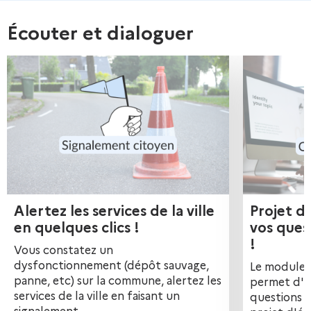
o
Écouter et dialoguer
s
p
r
o
p
r
e
Alertez les services de la ville
Projet d'éco-quartier : posez
s
en quelques clics !
vos ques
p
!
Vous constatez un
r
dysfonctionnement (dépôt sauvage,
Le module 
panne, etc) sur la commune, alertez les
permet d'a
o
services de la ville en faisant un
questions q
signalement.